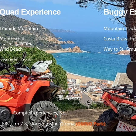
Quad Experience
Buggy E
Training Mountain
Mountain Trac
Montbarbat
Costa Brava Ex
Wild Beach
Way to St. Grau
Discover Tossa
Compte Experiencies, S.L.
I-682, km 7.8, Lloret de Mar. Girona
(OMNO Park)