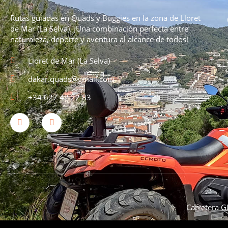
Rutas guiadas en Quads y Buggies en la zona de Lloret
de Mar (La Selva). ¡Una combinación perfecta entre
naturaleza, deporte y aventura al alcance de todos!
Lloret de Mar (La Selva)
dakar.quads@gmail.com
+34 627 42 22 83
Carretera G