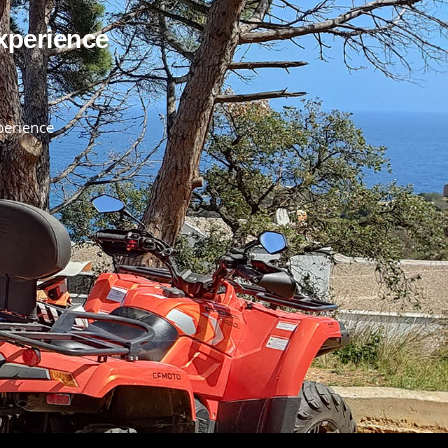
xperience
k
perience