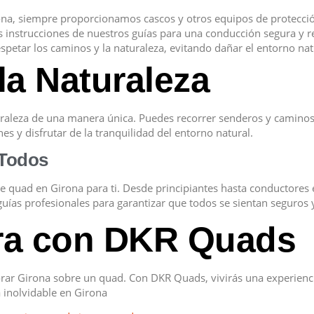
rona, siempre proporcionamos cascos y otros equipos de protecció
las instrucciones de nuestros guías para una conducción segura y 
spetar los caminos y la naturaleza, evitando dañar el entorno nat
la Naturaleza
raleza de una manera única. Puedes recorrer senderos y caminos 
es y disfrutar de la tranquilidad del entorno natural.
 Todos
de quad en Girona para ti. Desde principiantes hasta conductores
ías profesionales para garantizar que todos se sientan seguros y
ura con DKR Quads
lorar Girona sobre un quad. Con DKR Quads, vivirás una experienc
 inolvidable en Girona