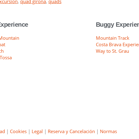
xcursion
,
quad girona
,
quads
xperience
Buggy Experie
 Mountain
Mountain Track
bat
Costa Brava Experie
ch
Way to St. Grau
 Tossa
dad
|
Cookies
|
Legal
|
Reserva y Cancelación
|
Normas