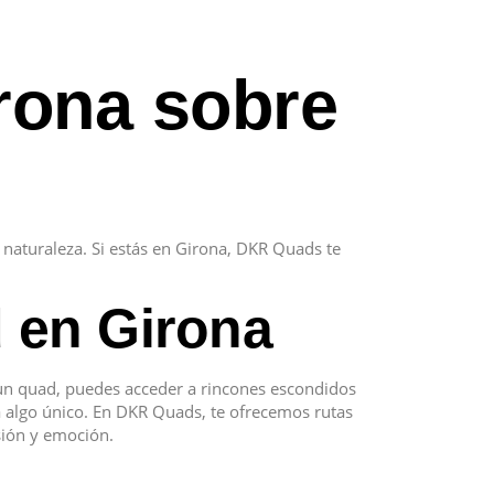
rona sobre
 naturaleza. Si estás en Girona, DKR Quads te
 en Girona
 un quad, puedes acceder a rincones escondidos
a algo único. En DKR Quads, te ofrecemos rutas
sión y emoción.