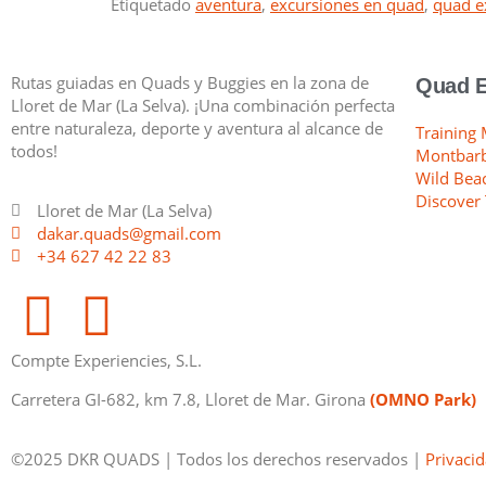
Etiquetado
aventura
,
excursiones en quad
,
quad e
Rutas guiadas en Quads y Buggies en la zona de
Quad E
Lloret de Mar (La Selva). ¡Una combinación perfecta
entre naturaleza, deporte y aventura al alcance de
Training
todos!
Montbar
Wild Bea
Discover
Lloret de Mar (La Selva)
dakar.quads@gmail.com
+34 627 42 22 83
Compte Experiencies, S.L.
Carretera GI-682, km 7.8, Lloret de Mar. Girona
(OMNO Park)
©2025 DKR QUADS | Todos los derechos reservados |
Privaci