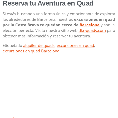
Reserva tu Aventura en Quad
Si estás buscando una forma única y emocionante de explorar
los alrededores de Barcelona, nuestras
excursiones en quad
por la Costa Brava te quedan cerca de
Barcelona
y son la
elección perfecta. Visita nuestro sitio web
dkr-quads.com
para
obtener más información y reservar tu aventura.
Etiquetado
alquiler de quads
,
excursiones en quad
,
excursiones en quad Barcelona
Rutas guiadas en Quads y Buggies en la zona de Lloret de
Mar (La Selva). ¡Una combinación perfecta entre
naturaleza, deporte y aventura al alcance de todos!